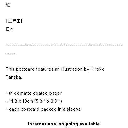
紙
【生産国】
日本
------------------------------------------------------------
------
This postcard features an illustration by Hiroko
Tanaka.
- thick matte coated paper
- 14.8 x 10cm (5.8'' x 3.9'')
- each postcard packed in a sleeve
International shipping available