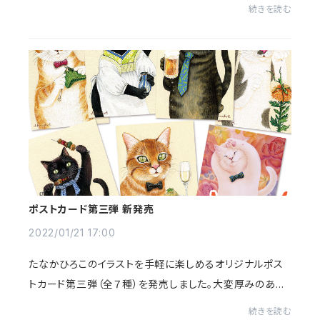
販売します。ポストカードは全部で18種類。新作もありま
続きを読む
す。絵本フェアでは、猫をテーマにした絵...
ポストカード第三弾 新発売
2022/01/21 17:00
たなかひろこのイラストを手軽に楽しめるオリジナルポス
トカード第三弾（全７種）を発売しました。大変厚みのある
マットな質感の高級印刷用紙を採用し、宛名面の小さなイ
続きを読む