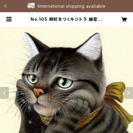
International shipping available
No.105 頬杖をつくキジトラ 細密画
原画 / Cat Is Resting Her Face
on Her Paws Original Fineline
r Artwork | たなかひろこアトリエ