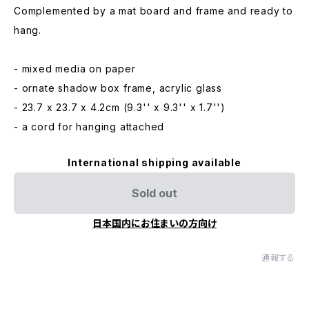
Complemented by a mat board and frame and ready to
hang.
- mixed media on paper
- ornate shadow box frame, acrylic glass
- 23.7 x 23.7 x 4.2cm (9.3'' x 9.3'' x 1.7'')
- a cord for hanging attached
International shipping available
Sold out
日本国内にお住まいの方向け
通報する