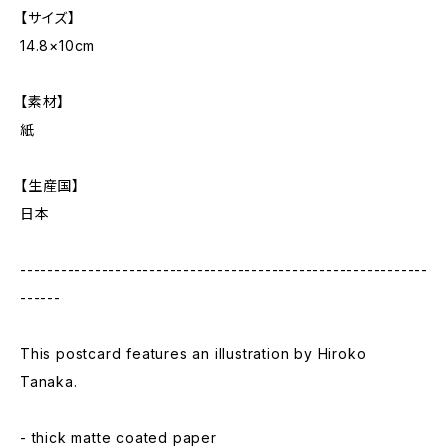
【サイズ】
14.8×10cm
【素材】
紙
【生産国】
日本
------------------------------------------------------------
------
This postcard features an illustration by Hiroko
Tanaka.
- thick matte coated paper