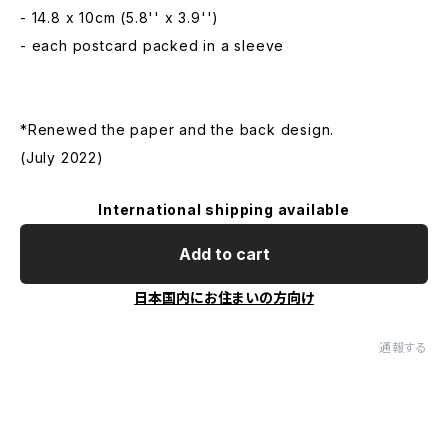
- 14.8 x 10cm (5.8'' x 3.9'')
- each postcard packed in a sleeve
*Renewed the paper and the back design.
(July 2022)
International shipping available
Add to cart
日本国内にお住まいの方向け
通報する