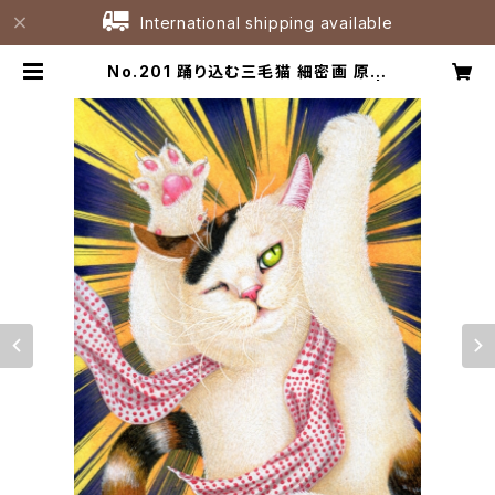
International shipping available
No.201 踊り込む三毛猫 細密画 原画
/ Original Fineliner Artwork |
たなかひろこアトリエ