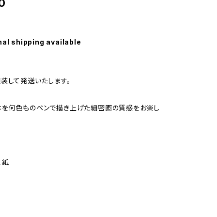
0
nal shipping available
装して発送いたします。
本を何色ものペンで描き上げた細密画の質感をお楽し
、紙
】