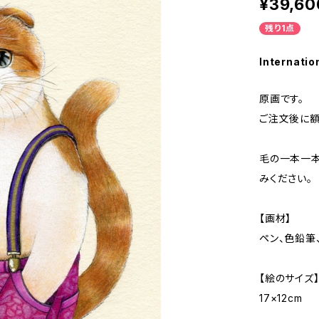
¥39,60
残り1点
Internatio
原画です。
ご注文後に額
毛の一本一
みください。
【画材】
ペン、色鉛筆
【絵のサイズ
17×12cm