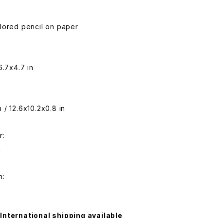
lored pencil on paper
6.7x4.7 in
:
/ 12.6x10.2x0.8 in
r:
n
n:
International shipping available