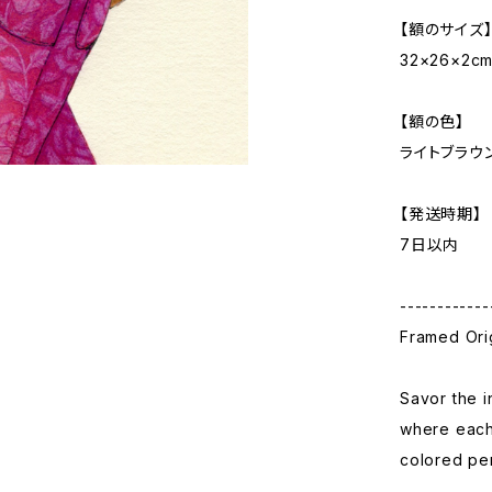
【額のサイズ
32×26×2c
【額の色】
ライトブラウ
【発送時期】
7日以内
------------
Framed Orig
Savor the i
where each 
colored pe