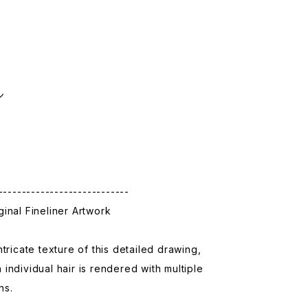
】
m
ン
----------------------------
inal Fineliner Artwork
ntricate texture of this detailed drawing,
individual hair is rendered with multiple
ns.