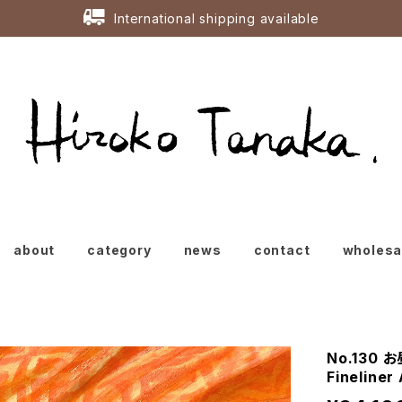
International shipping available
about
category
news
contact
wholes
No.130 
Fineliner