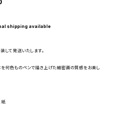
0
nal shipping available
装して発送いたします。
本を何色ものペンで描き上げた細密画の質感をお楽し
、紙
】