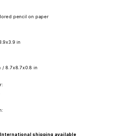
lored pencil on paper
3.9x3.9 in
:
 / 8.7x8.7x0.8 in
r:
n
n:
International shipping available