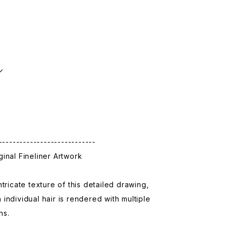
】
m
ン
----------------------------
inal Fineliner Artwork
ntricate texture of this detailed drawing,
individual hair is rendered with multiple
ns.