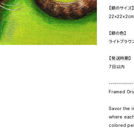
【額のサイズ
22×22×2c
【額の色】
ライトブラウ
【発送時期】
7日以内
------------
Framed Orig
Savor the i
where each 
colored pe