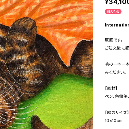
¥34,10
残り1点
Internatio
原画です。
ご注文後に額
毛の一本一
みください。
【画材】
ペン、色鉛筆
【絵のサイズ
10×10cm