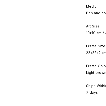
Medium:
Pen and co
Art Size:
10x10 cm / 
Frame Size
22x22x2 cm
Frame Colo
Light brow
Ships Withi
7 days