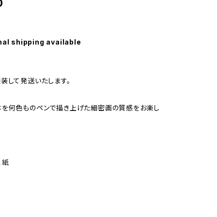
0
nal shipping available
装して発送いたします。
本を何色ものペンで描き上げた細密画の質感をお楽し
、紙
】