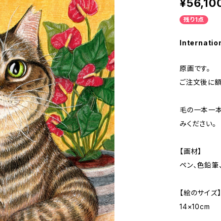
¥56,10
残り1点
Internatio
原画です。
ご注文後に額
毛の一本一
みください。
【画材】
ペン、色鉛筆
【絵のサイズ
14×10cm