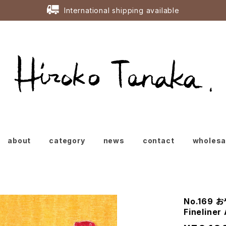
International shipping available
about
category
news
contact
wholes
No.169 
Fineliner