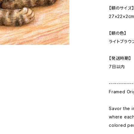
【額のサイズ
27×22×2c
【額の色】
ライトブラウ
【発送時期】
7日以内
------------
Framed Orig
Savor the i
where each 
colored pe