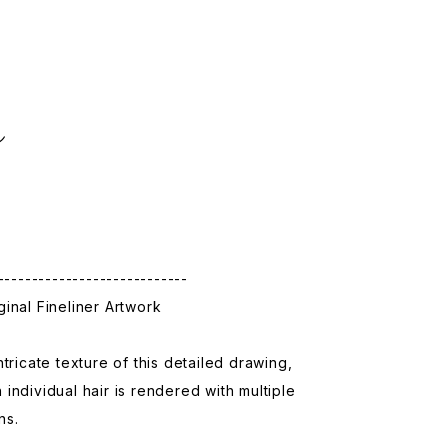
】
m
ン
----------------------------
inal Fineliner Artwork
ntricate texture of this detailed drawing,
individual hair is rendered with multiple
ns.