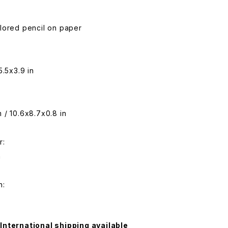
lored pencil on paper
5.5x3.9 in
:
 / 10.6x8.7x0.8 in
r:
n
n:
International shipping available