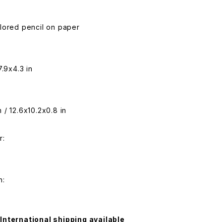
lored pencil on paper
7.9x4.3 in
:
/ 12.6x10.2x0.8 in
r:
n:
International shipping available