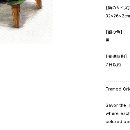
【額のサイズ
32×26×2c
【額の色】
黒
【発送時期】
7日以内
------------
Framed Orig
Savor the i
where each 
colored pe