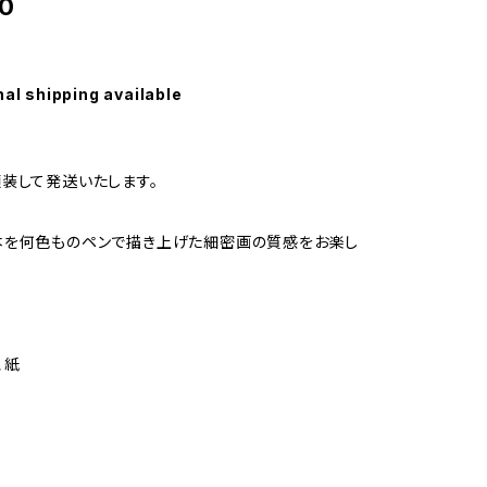
0
nal shipping available
装して発送いたします。
本を何色ものペンで描き上げた細密画の質感をお楽し
、紙
】