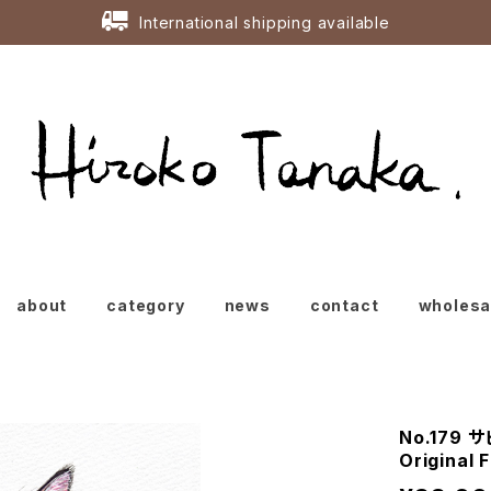
International shipping available
about
category
news
contact
wholes
No.179
Original 