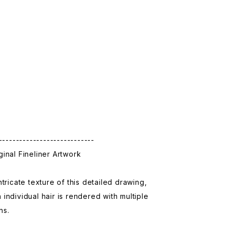
】
m
----------------------------
inal Fineliner Artwork
ntricate texture of this detailed drawing,
individual hair is rendered with multiple
ns.