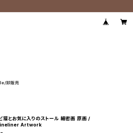
ale/卸販売
 サビ猫とお気に入りのストール 細密画 原画 /
Fineliner Artwork