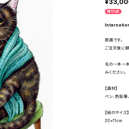
¥33,00
残り1点
Internatio
原画です。
ご注文後に額
毛の一本一
みください。
【画材】
ペン、色鉛筆
【絵のサイズ
20×11cm